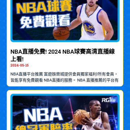
NBA直播免費! 2024 NBA球賽高清直播線
上看!
2024-05-15
NBA直播平台推薦 富遊娛樂城提供會員獨家福利!所有會員，
皆能享有免費觀看 NBA直播的服務。 NBA 直播推薦的平台有