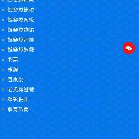
娛樂城推薦
娛樂城比較
娛樂城系統
娛樂城詐騙
娛樂城評價
娛樂城遊戲
彩票
棋牌
百家樂
老虎機遊戲
運彩投注
體育新聞