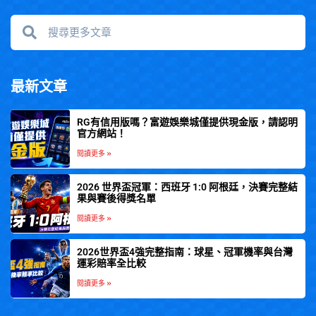
搜
搜
尋
尋
最新文章
RG有信用版嗎？富遊娛樂城僅提供現金版，請認明
官方網站！
閱讀更多 »
2026 世界盃冠軍：西班牙 1:0 阿根廷，決賽完整結
果與賽後得獎名單
閱讀更多 »
2026世界盃4強完整指南：球星、冠軍機率與台灣
運彩賠率全比較
閱讀更多 »