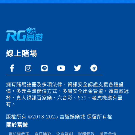
線上賭場
F
I
L
Y
T
T
a
n
i
o
w
e
c
s
n
u
i
l
e
t
e
t
t
e
擁有賭場註冊及多項法律、資訊安全認證支援各種設
b
a
u
t
g
備，多元金流儲值方式、多層安全出金管道，體育歐冠
o
g
b
e
r
杯、真人視訊百家樂、六合彩、539、老虎機應有盡
o
r
e
r
a
有。
k
a
m
版權所有 ©2018-2025 富遊娛樂城 保留所有權
-
m
關於富遊
f
隱私權政策
責任博彩
免責聲明
服務條款
廣告合作