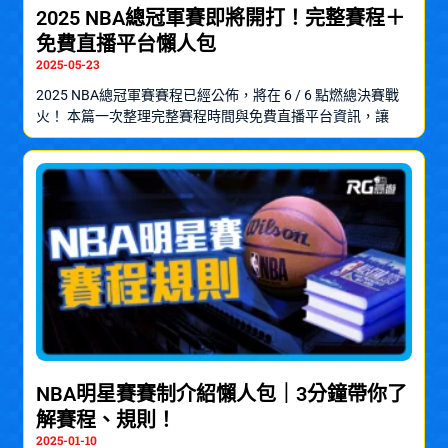
2025 NBA總冠軍賽即將開打！完整賽程＋
免費直播平台懶人包
2025-05-23
2025 NBA總冠軍賽賽程已經公佈，將在 6 / 6 點燃總決賽戰
火！ 本篇一次整理完整賽程時間與免費直播平台資訊，讓
NBA明星賽賽制介紹懶人包｜3分鐘帶你了
解賽程、規則！
2025-01-10