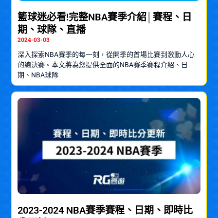
籃球迷必看!完整NBA賽季介紹│賽程、日
期、球隊、直播
2024-03-03
深入探索NBA賽季的每一刻，從開季的首場比賽到激動人心
的總決賽。本文將為您提供全面的NBA賽季賽程介紹、日
期、NBA球隊
2023-2024 NBA賽季賽程、日期、即時比