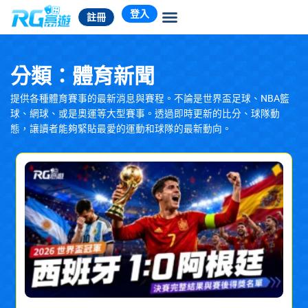
跳
登入
註冊
至
主
要
內
分類：體育新聞
容
提供各種體育賽事的最新消息與賽程。不論是世界盃足球、NBA籃
球、網球、或是奧運等大型賽事。透過即時更新的比分、球隊動
態，讓讀者能夠緊貼最愛的運動和球隊的最新動向。