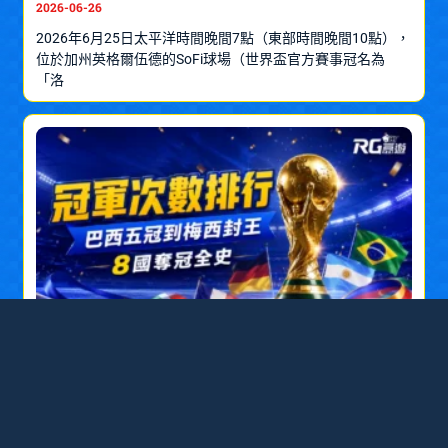
2026-06-26
2026年6月25日太平洋時間晚間7點（東部時間晚間10點），
位於加州英格爾伍德的SoFi球場（世界盃官方賽事冠名為
「洛
世界盃冠軍次數完整排行：從巴西五冠到
梅西封王，8 國奪冠全史
2026-06-26
從 1930 年首屆世界盃在烏拉圭舉行，到 2022 年卡達決賽落