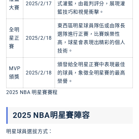
2025/2/17
式灌籃，由裁判評分，展現灌
大賽
籃技巧和視覺衝擊。
東西區明星球員隊伍或由隊長
全明
選隊進行正賽，比賽娛樂性
星正
2025/2/18
高，球星會表現出精彩的個人
賽
技術。
頒發給全明星正賽中表現最佳
MVP
2025/2/18
的球員，象徵全明星賽的最高
頒獎
榮譽。
2025 NBA 明星賽賽程
2025 NBA明星賽陣容
明星球員選拔方式：