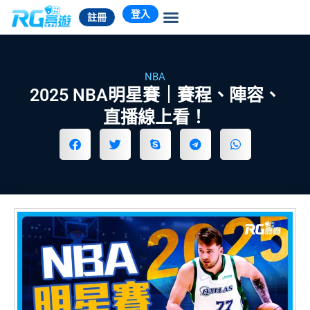
跳
登入
註冊
至
主
要
內
NBA
容
2025 NBA明星賽｜賽程、陣容、
直播線上看！