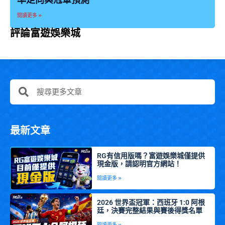
閱讀更多 »
評論富遊娛樂城
搜
搜
尋
尋
最新文章
RG有信用版嗎？富遊娛樂城僅提供
現金版，請認明官方網站！
閱讀更多 »
2026 世界盃冠軍：西班牙 1:0 阿根
廷，決賽完整結果與賽後得獎名單
閱讀更多 »