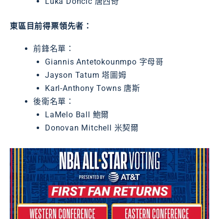
Luka Doncic 唐西奇
東區目前得票領先者：
前鋒名單：
Giannis Antetokounmpo 字母哥
Jayson Tatum 塔圖姆
Karl-Anthony Towns 唐斯
後衛名單：
LaMelo Ball 鮑爾
Donovan Mitchell 米契爾