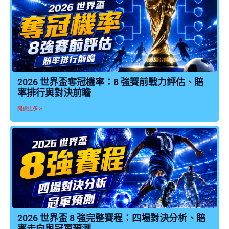
2026 世界盃奪冠機率：8 強賽前戰力評估、賠
率排行與對決前瞻
閱讀更多 »
2026 世界盃 8 強完整賽程：四場對決分析、賠
率走向與冠軍預測