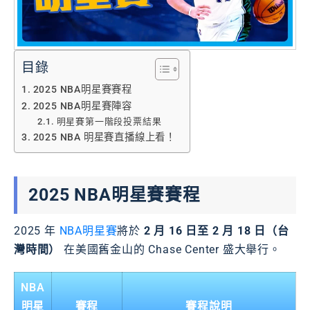
目錄
2025 NBA明星賽賽程
2025 NBA明星賽陣容
明星賽第一階段投票結果
2025 NBA 明星賽直播線上看！
2025 NBA明星賽賽程
2025 年
NBA明星賽
將於
2 月 16 日至 2 月 18 日（台
灣時間）
在美國舊金山的 Chase Center 盛大舉行。
NBA
明星
賽程
賽程說明