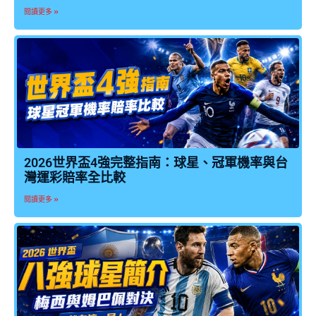
閱讀更多 »
2026世界盃4強完整指南：球星、冠軍機率與台
灣運彩賠率全比較
閱讀更多 »