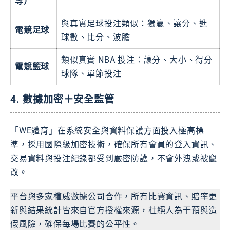
等）
與真實足球投注類似：獨贏、讓分、進
電競足球
球數、比分、波膽
類似真實 NBA 投注：讓分、大小、得分
電競籃球
球隊、單節投注
4. 數據加密＋安全監管
「WE體育」在系統安全與資料保護方面投入極高標
準，採用國際級加密技術，確保所有會員的登入資訊、
交易資料與投注紀錄都受到嚴密防護，不會外洩或被竄
改。
平台與多家權威數據公司合作，所有比賽資訊、賠率更
新與結果統計皆來自官方授權來源，杜絕人為干預與造
假風險，確保每場比賽的公平性。