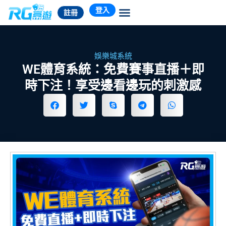
跳
登入
註冊
至
主
要
內
娛樂城系統
容
WE體育系統：免費賽事直播＋即
時下注！享受邊看邊玩的刺激感