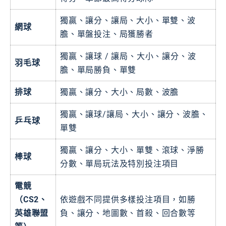
獨贏、讓分、讓局、大小、單雙、波
網球
膽、單盤投注、局獲勝者
獨贏、讓球 / 讓局、大小、讓分、波
羽毛球
膽、單局勝負、單雙
排球
獨贏、讓分、大小、局數、波膽
獨贏、讓球/讓局、大小、讓分、波膽、
乒乓球
單雙
獨贏、讓分、大小、單雙、滾球、淨勝
棒球
分數、單局玩法及特別投注項目
電競
（CS2、
依遊戲不同提供多樣投注項目，如勝
英雄聯盟
負、讓分、地圖數、首殺、回合數等