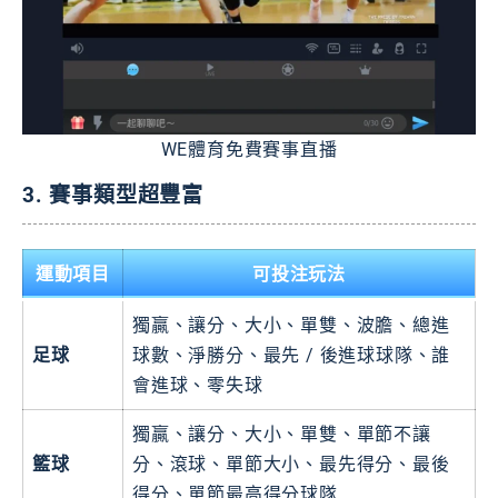
WE體育免費賽事直播
3. 賽事類型超豐富
運動項目
可投注玩法
獨贏、讓分、大小、單雙、波膽、總進
足球
球數、淨勝分、最先 / 後進球球隊、誰
會進球、零失球
獨贏、讓分、大小、單雙、單節不讓
籃球
分、滾球、單節大小、最先得分、最後
得分、單節最高得分球隊