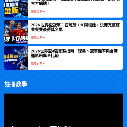
官方網站！
閱讀更多 »
2026 世界盃冠軍：西班牙 1:0 阿根廷，決賽完整結
果與賽後得獎名單
閱讀更多 »
2026世界盃4強完整指南：球星、冠軍機率與台灣
運彩賠率全比較
閱讀更多 »
註冊教學