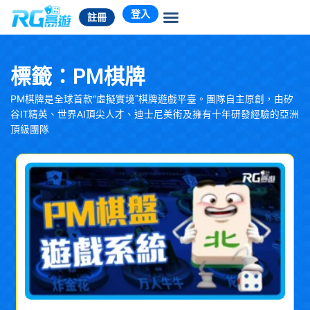
跳
登入
註冊
至
主
要
內
標籤：PM棋牌
容
PM棋牌是全球首款“虛擬實境”棋牌遊戲平臺。團隊自主原創，由矽
谷IT精英、世界AI頂尖人才、迪士尼美術及擁有十年研發經驗的亞洲
頂級團隊