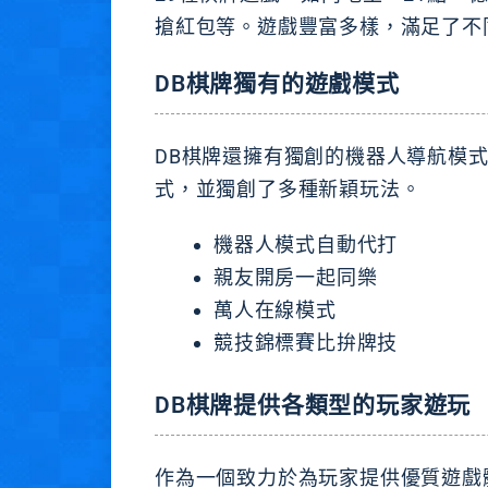
搶紅包等。遊戲豐富多樣，滿足了不
DB棋牌獨有的遊戲模式
DB棋牌還擁有獨創的機器人導航模
式，並獨創了多種新穎玩法。
機器人模式自動代打
親友開房一起同樂
萬人在線模式
競技錦標賽比拚牌技
DB棋牌提供各類型的玩家遊玩
作為一個致力於為玩家提供優質遊戲