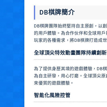
DB棋牌簡介
DB棋牌團隊始終堅持自主原創，以
的用戶體驗。為合作伙伴和全球用戶
玩家的各種需求，將DB棋牌打造成
全球頂尖特效動畫團隊持續創新
為了提供身歷其境的遊戲體驗，DB
為自主研發，用心打磨。全球頂尖原
來優質的遊戲體驗。
智能化風險控管