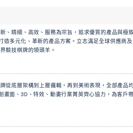
創新、精細、高效、服務為宗旨，追求優質的產品與極
打造多元化、革新的產品方案。立志滿足全球供應商及
世界競技棋牌的領頭羊。
棋牌從底層架構到上層邏輯，再到美術表現，全部產品
創畫面、3D、特效、動畫行業菁英齊心協力，為客戶