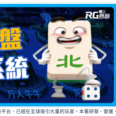
競技平台，已經在全球吸引大量的玩家。本著研發、營運