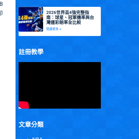
B
即
2026世界盃4強完整指
南：球星、冠軍機率與台
灣運彩賠率全比較
閱讀更多 »
註冊教學
文章分類