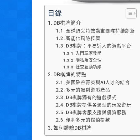
目錄
DB棋牌簡介
全球頂尖特效動畫團隊持續創新
智能化風險控管
DB棋牌：平易近人的遊戲平台
入門玩家教學
隱私及安全性
社交互動功能
DB棋牌的特點
美國矽谷菁英與AI人才的結合
多元的獨創遊戲產品
DB棋牌獨有的遊戲模式
DB棋牌提供各類型的玩家遊玩
DB棋牌客服支援與優質服務
便利多元的儲值提款
如何體驗DB棋牌