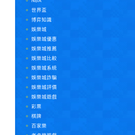
NBA
世界盃
博弈知識
娛樂城
娛樂城優惠
娛樂城推薦
娛樂城比較
娛樂城系統
娛樂城詐騙
娛樂城評價
娛樂城遊戲
彩票
棋牌
百家樂