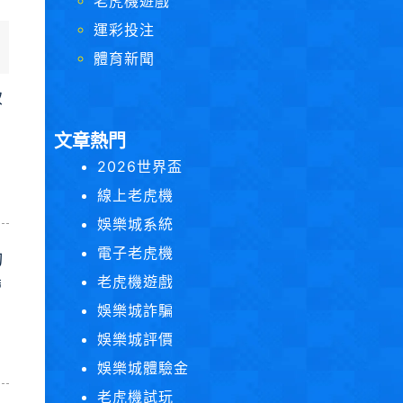
老虎機遊戲
運彩投注
體育新聞
致
文章熱門
2026世界盃
線上老虎機
娛樂城系統
電子老虎機
均
老虎機遊戲
帶
娛樂城詐騙
娛樂城評價
娛樂城體驗金
老虎機試玩