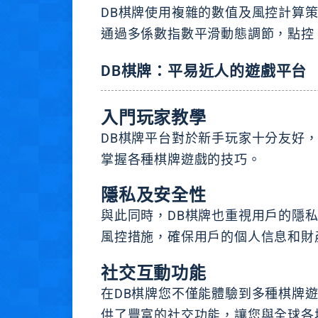
DB棋牌使用複雜的數值及風控計算
通過多係數指數平滑動態調節，點控
DB棋牌：平易近人的遊戲平台
入門玩家教學
DB棋牌平台對於新手玩家十分友好
掌握各種棋牌遊戲的技巧。
隱私及安全性
與此同時，DB棋牌也重視用戶的隱私
風控措施，確保用戶的個人信息和財
社交互動功能
在DB棋牌您不僅能體驗到多種棋牌
供了豐富的社交功能，讓您與全球各