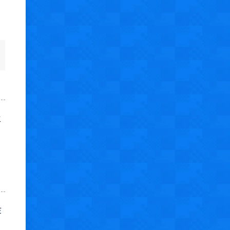
年
等
、