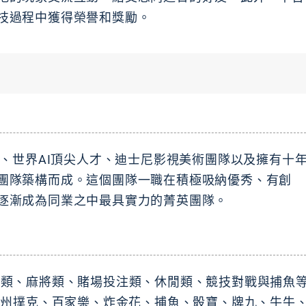
技過程中獲得榮譽和獎勵。
英、世界AI頂尖人才、迪士尼影視美術團隊以及擁有十
團隊築構而成。這個團隊一職在積極吸納優秀、有創
逐漸成為同業之中最具實力的菁英團隊。
克類、麻將類、賭場投注類、休閒類、競技對戰與捕魚
、德州撲克、百家樂、炸金花、捕魚、骰寶、牌九、牛牛