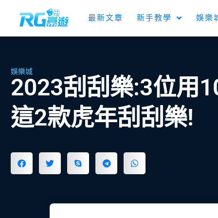
跳
至
最新文章
新手教學
娛樂
主
要
內
容
娛樂城
2023刮刮樂:3位
這2款虎年刮刮樂!