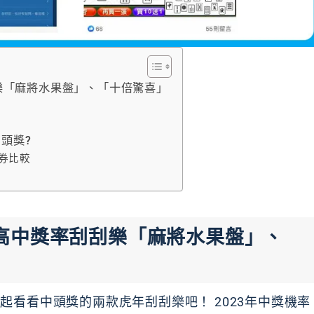
刮刮樂「麻將水果盤」、「十倍驚喜」
中頭獎?
券比較
 2款高中獎率刮刮樂「麻將水果盤」、
一起看看中頭獎的兩款虎年刮刮樂吧！ 2023年中獎機率