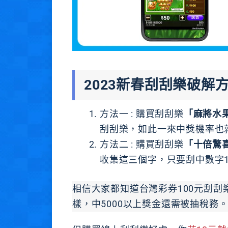
2023新春刮刮樂破解
方法一 : 購買刮刮樂
「麻將水
刮刮樂，如此一來中獎機率也
方法二 : 購買刮刮樂
「
十倍驚
收集這三個字，只要刮中數字1
相信大家都知道台灣彩券100元刮刮
樣，中5000以上獎金還需被抽稅務