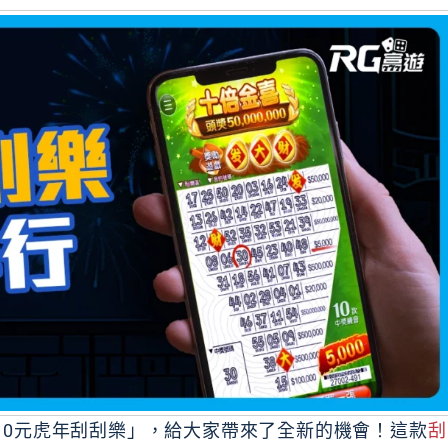
「10元虎年刮刮樂」，給大家帶來了全新的機會！這款
刮