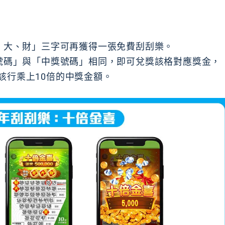
發、大、財」三字可再獲得一張免費刮刮樂。
的號碼」與「中獎號碼」相同，即可兌獎該格對應獎金，
該行乘上10倍的中獎金額。