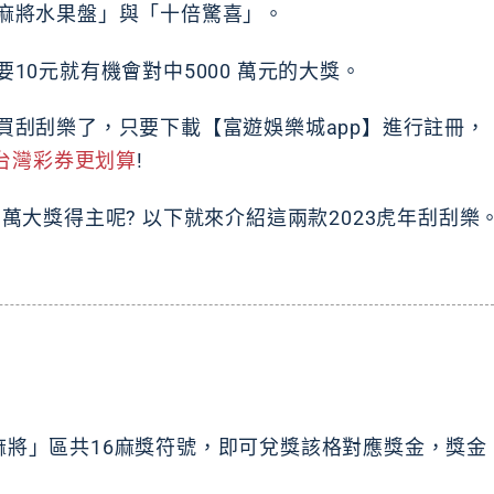
麻將水果盤」與「十倍驚喜」。
10元就有機會對中5000 萬元的大獎。
買刮刮樂了，只要下載【
富遊娛樂城app
】進行註冊，
比台灣彩券更划算
!
00 萬大獎得主呢? 以下就來介紹這兩款2023虎年刮刮樂
的麻將」區共16麻獎符號，即可兌獎該格對應獎金，獎金