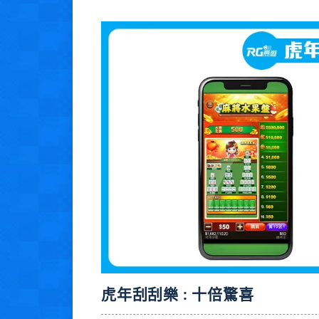
虎年刮刮樂 :
十倍驚喜