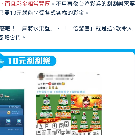
獎，而且彩金相當豐厚
。不用再像台灣彩券的刮刮樂需
版只要10元就能享受各式各樣的彩金。
什麼吧！「麻將水果盤」、「十倍驚喜」就是這2款令人
忽略它們。