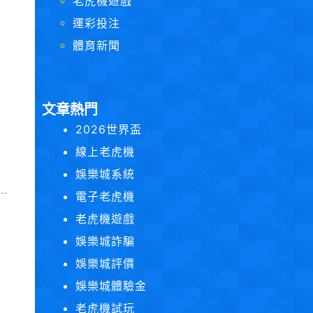
老虎機遊戲
運彩投注
體育新聞
文章熱門
2026世界盃
。
線上老虎機
娛樂城系統
電子老虎機
老虎機遊戲
娛樂城詐騙
娛樂城評價
娛樂城體驗金
老虎機試玩