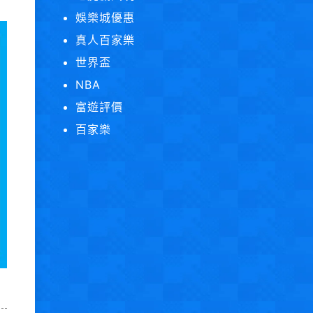
娛樂城優惠
真人百家樂
世界盃
NBA
富遊評價
百家樂