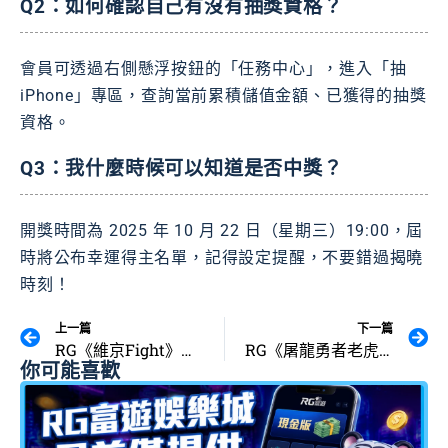
Q2：如何確認自己有沒有抽獎資格？
會員可透過右側懸浮按鈕的「任務中心」，進入「抽
iPhone」專區，查詢當前累積儲值金額、已獲得的抽獎
資格。
Q3：我什麼時候可以知道是否中獎？
開獎時間為 2025 年 10 月 22 日（星期三）19:00，屆
時將公布幸運得主名單，記得設定提醒，不要錯過揭曉
時刻！
上一頁
下
上一篇
下一篇
RG《維京Fight》老虎機：點燃維京之魂，戰斧一揮狂贏2000倍！
RG《屠龍勇者老虎機》Blitz 模式開啟極速爆分！最高爆擊51000倍
你可能喜歡