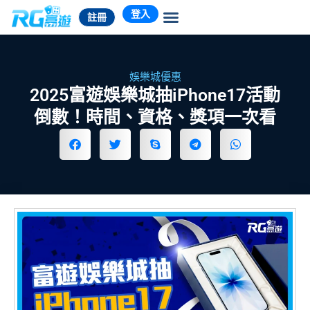
跳
登入
註冊
至
主
要
內
娛樂城優惠
容
2025富遊娛樂城抽iPhone17活動
倒數！時間、資格、獎項一次看