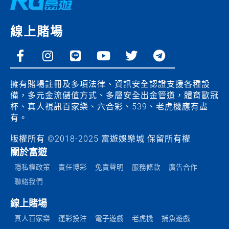
線上賭場
F
I
L
Y
T
T
a
n
i
o
w
e
c
s
n
u
i
l
e
t
e
t
t
e
擁有賭場註冊及多項法律、資訊安全認證支援各種設
b
a
u
t
g
備，多元金流儲值方式、多層安全出金管道，體育歐冠
o
g
b
e
r
杯、真人視訊百家樂、六合彩、539、老虎機應有盡
o
r
e
r
a
有。
k
a
m
版權所有 ©2018-2025 富遊娛樂城 保留所有權
-
m
關於富遊
f
隱私權政策
責任博彩
免責聲明
服務條款
廣告合作
聯絡我們
線上賭場
真人百家樂
運彩投注
電子遊戲
老虎機
捕魚遊戲