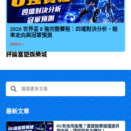
2026 世界盃 8 強完整賽程：四場對決分析、賠
率走向與冠軍預測
閱讀更多 »
評論富遊娛樂城
搜
搜
尋
尋
最新文章
RG有信用版嗎？富遊娛樂城僅提供
現金版，請認明官方網站！