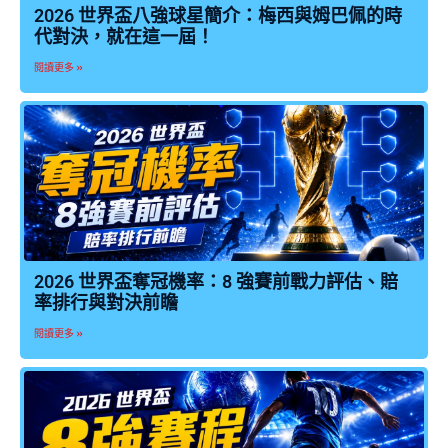
2026 世界盃八強球星簡介：梅西與姆巴佩的時
代對決，就在這一屆！
閱讀更多 »
2026 世界盃奪冠機率：8 強賽前戰力評估、賠
率排行與對決前瞻
閱讀更多 »