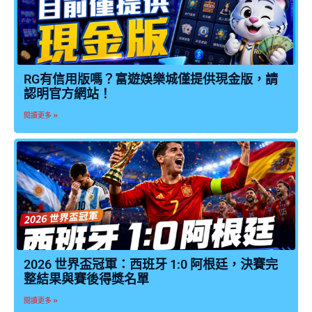
RG有信用版嗎？富遊娛樂城僅提供現金版，請
認明官方網站！
閱讀更多 »
2026 世界盃冠軍：西班牙 1:0 阿根廷，決賽完
整結果與賽後得獎名單
閱讀更多 »