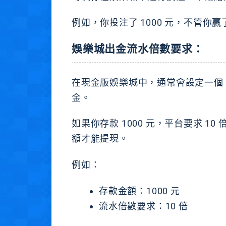
例如，你投注了 1000 元，不管你贏
娛樂城出金流水倍數要求：
在現金版娛樂城中，通常會設定一個
金。
如果你存款 1000 元，平台要求 10
額才能提現。
例如：
存款金額：1000 元
流水倍數要求：10 倍