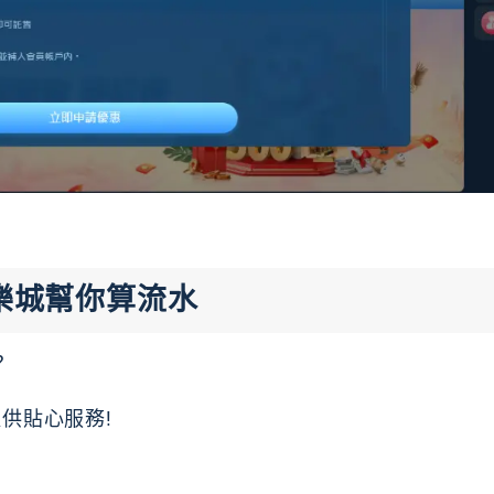
惠
樂城幫你算流水
?
提供貼心服務!