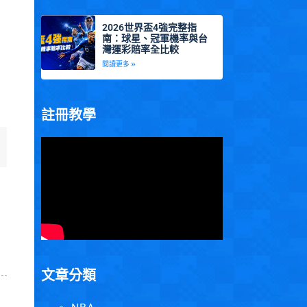
2026世界盃4強完整指
南：球星、冠軍機率與台
灣運彩賠率全比較
閱讀更多 »
註冊教學
文章分類