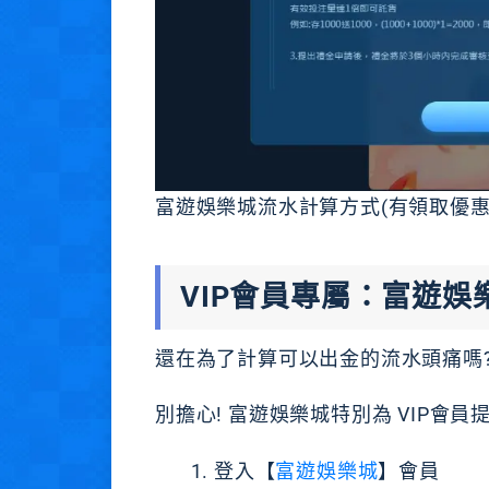
富遊娛樂城流水計算方式(有領取優
VIP會員專屬：富遊娛
還在為了計算可以出金的流水頭痛嗎
別擔心! 富遊娛樂城特別為 VIP會員
登入【
富遊娛樂城
】會員