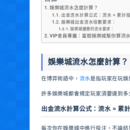
娛樂城流水怎麼計算？
出金流水計算公式：流水 = 累計
娛樂城出金流水倍數要求：
娛樂城優惠的流水要求：
VIP會員專屬：富遊娛樂城幫你算流
娛樂城流水怎麼計算？
在博弈術語中，
流水
是指玩家在玩娛
許多娛樂城都會規定玩家須要達到多
出金流水計算公式：流水 = 累
每次你在娛樂城中進行投注，不論結