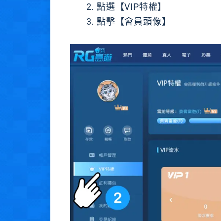
點選【VIP特權】
點擊【會員頭像】