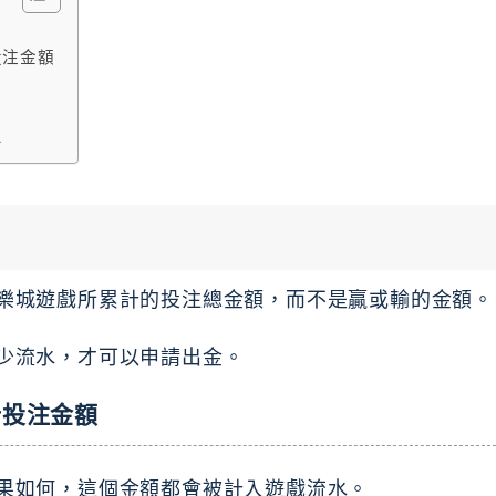
投注金額
水
樂城遊戲所累計的投注總金額，而不是贏或輸的金額。
少流水，才可以申請出金。
計投注金額
果如何，這個金額都會被計入遊戲流水。