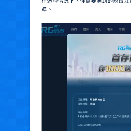
在這種情況下，你需要達到的總投注
準。