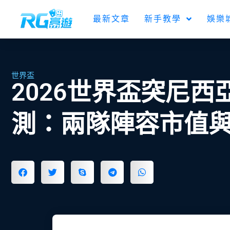
跳
至
最新文章
新手教學
娛樂
主
要
內
容
世界盃
2026世界盃突尼西亞
測：兩隊陣容市值