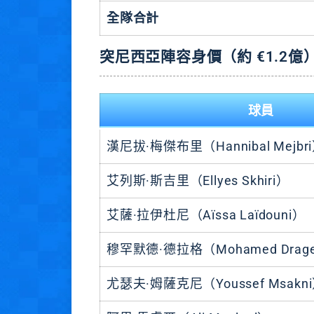
全隊合計
突尼西亞陣容身價（約 €1.2億
球員
漢尼拔·梅傑布里（Hannibal Mejbr
艾列斯·斯吉里（Ellyes Skhiri）
艾薩·拉伊杜尼（Aïssa Laïdouni）
穆罕默德·德拉格（Mohamed Drag
尤瑟夫·姆薩克尼（Youssef Msakn