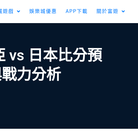
城遊戲
娛樂城優惠
APP下載
關於富遊
 vs 日本比分預
與戰力分析