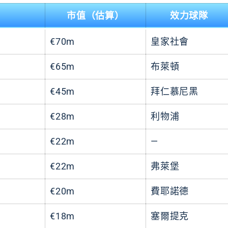
市值（估算）
效力球隊
€70m
皇家社會
€65m
布萊頓
€45m
拜仁慕尼黑
€28m
利物浦
€22m
—
€22m
弗萊堡
€20m
費耶諾德
€18m
塞爾提克