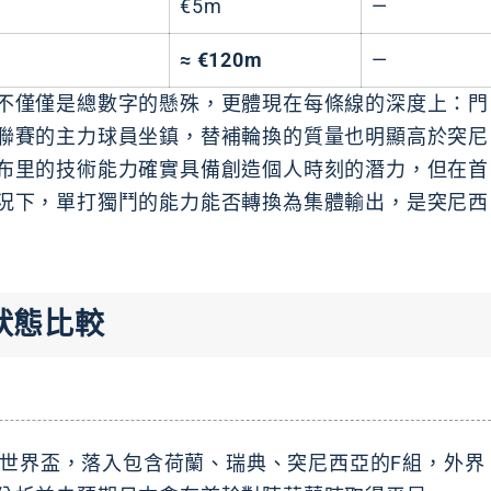
€5m
—
≈ €120m
—
不僅僅是總數字的懸殊，更體現在每條線的深度上：門
聯賽的主力球員坐鎮，替補輪換的質量也明顯高於突尼
布里的技術能力確實具備創造個人時刻的潛力，但在首
況下，單打獨鬥的能力能否轉換為集體輸出，是突尼西
期狀態比較
本屆世界盃，落入包含荷蘭、瑞典、突尼西亞的F組，外界