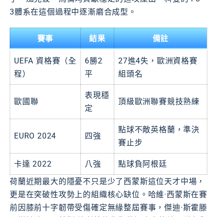
3體系在這個過程中逐漸磨合成型。
賽事
結果
備註
UEFA 資格賽（全
6勝2
27進4失，歐洲資格賽
程）
平
組頭名
表現穩
歐國聯
頂級歐洲聯賽競技熟練
定
點球不敵英格蘭，準決
EURO 2024
四強
賽止步
卡達 2022
八強
點球負阿根廷
荷蘭近期最大的隱憂不只是少了西蒙斯這位天才中場，
更是在突破性攻勢上的組織核心缺位。哈維·西蒙斯在賽
前因膝前十字韌帶受傷確定無緣整屆賽事，傑迪·斯霍滕