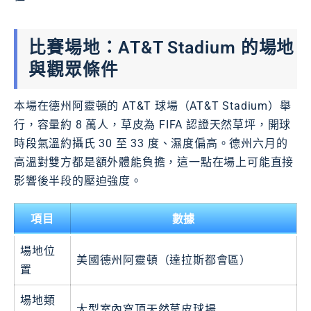
比賽場地：AT&T Stadium 的場地
與觀眾條件
本場在德州阿靈頓的 AT&T 球場（AT&T Stadium）舉
行，容量約 8 萬人，草皮為 FIFA 認證天然草坪，開球
時段氣溫約攝氏 30 至 33 度、濕度偏高。德州六月的
高溫對雙方都是額外體能負擔，這一點在場上可能直接
影響後半段的壓迫強度。
項目
數據
場地位
美國德州阿靈頓（達拉斯都會區）
置
場地類
大型室內穹頂天然草皮球場