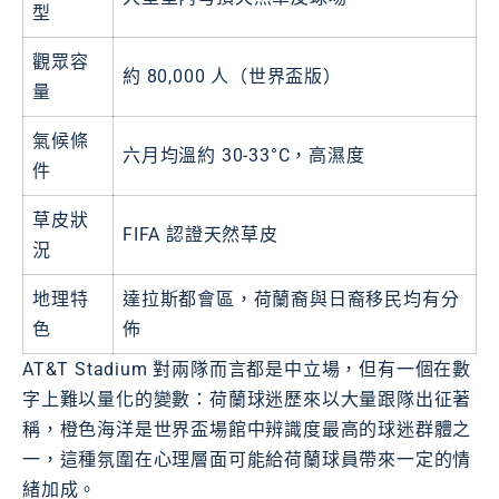
型
觀眾容
約 80,000 人（世界盃版）
量
氣候條
六月均溫約 30-33°C，高濕度
件
草皮狀
FIFA 認證天然草皮
況
地理特
達拉斯都會區，荷蘭裔與日裔移民均有分
色
佈
AT&T Stadium 對兩隊而言都是中立場，但有一個在數
字上難以量化的變數：荷蘭球迷歷來以大量跟隊出征著
稱，橙色海洋是世界盃場館中辨識度最高的球迷群體之
一，這種氛圍在心理層面可能給荷蘭球員帶來一定的情
緒加成。