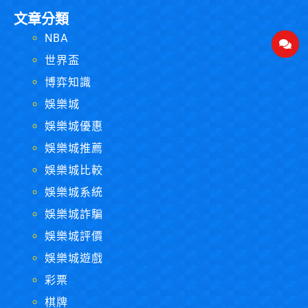
文章分類
NBA
世界盃
博弈知識
娛樂城
娛樂城優惠
娛樂城推薦
娛樂城比較
娛樂城系統
娛樂城詐騙
娛樂城評價
娛樂城遊戲
彩票
棋牌