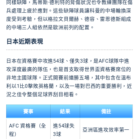
同樣缺陣，馬蒂斯·德利特的背傷狀況也令教練團隊在傷
兵處理上疲於應對。這些缺陣球員讓科曼的中場輪換深
度受到考驗，但以格拉文貝爾赫、德容、雷恩德斯組成
的中場三人組依然是歐洲前列的配置。
日本近期表現
日本在資格賽中攻進54球、僅失3球，是AFC球隊中進
攻深度最廣的隊伍，也是首支取得世界盃資格賽席位的
非地主國球隊。正式開賽前連勝五場，其中包含在溫布
利以1比0擊敗英格蘭，以及一場對巴西的重要勝利，近
況之佳令整個足球界刮目相看。
賽事
結果
備註
AFC 資格賽（全
進54球失
亞洲區進攻效率第一
程）
3球