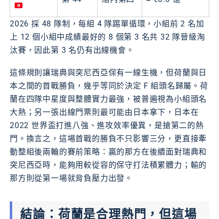
2026 採 48 隊制，每組 4 隊踢單循環，小組前 2 名加
上 12 個小組中成績最好的 8 個第 3 名共 32 隊晉級淘
汰賽，因此第 3 名仍有出線機會。
這條規則讓瑞典與突尼西亞保有一線生機，但荷蘭與日
本之間的首戰勝負，幾乎等同於決定 F 組頭名歸屬。荷
蘭在四隊中星度與整體實力最強，被普遍視為小組頭名
大熱；另一張出線門票則最可能由日本拿下，日本在
2022 世界盃打進八強、進攻效率優異，是搶第二的熱
門。換言之，這場首戰的勝負不只影響三分，更直接牽
動整組後兩輪的賽前策略：贏的那方在後續面對瑞典和
突尼西亞時，能夠用較從容的保守打法積累體力；輸的
那方則從第一場就背負壓力出發。
結論：荷蘭是合理熱門，但這場