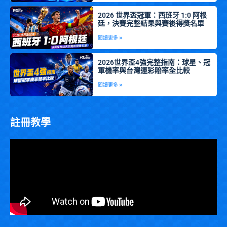
2026 世界盃冠軍：西班牙 1:0 阿根
廷，決賽完整結果與賽後得獎名單
閱讀更多 »
2026世界盃4強完整指南：球星、冠
軍機率與台灣運彩賠率全比較
閱讀更多 »
註冊教學