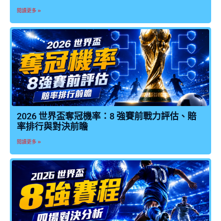
閱讀更多 »
2026 世界盃奪冠機率：8 強賽前戰力評估、賠
率排行與對決前瞻
閱讀更多 »