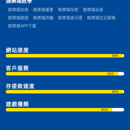
娛樂城教學
娛樂城註冊
娛樂城優惠
娛樂城存款
娛樂城出金
娛樂城遊戲
娛樂城詐騙
娛樂城身分證
娛樂城忘記密碼
娛樂城APP下載
網站速度
99%
客戶服務
95%
存提款速度
99%
遊戲種類
90%