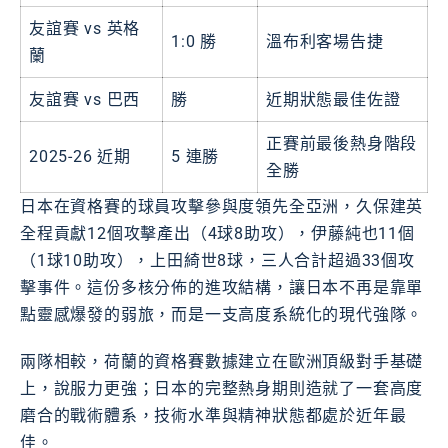
友誼賽 vs 英格
1:0 勝
溫布利客場告捷
蘭
友誼賽 vs 巴西
勝
近期狀態最佳佐證
正賽前最後熱身階段
2025-26 近期
5 連勝
全勝
日本在資格賽的球員攻擊參與度領先全亞洲，久保建英
全程貢獻12個攻擊產出（4球8助攻），伊藤純也11個
（1球10助攻），上田綺世8球，三人合計超過33個攻
擊事件。這份多核分佈的進攻結構，讓日本不再是靠單
點靈感爆發的弱旅，而是一支高度系統化的現代強隊。
兩隊相較，荷蘭的資格賽數據建立在歐洲頂級對手基礎
上，說服力更強；日本的完整熱身期則造就了一套高度
磨合的戰術體系，技術水準與精神狀態都處於近年最
佳。