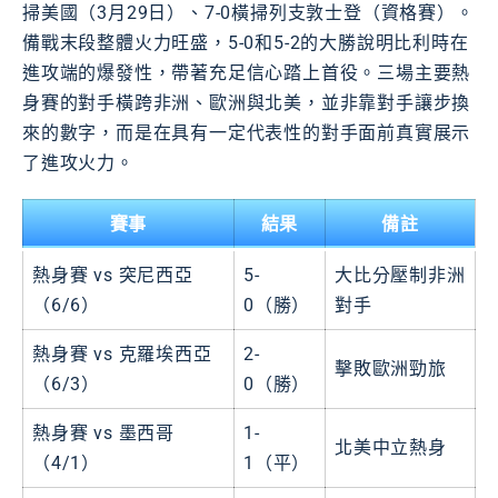
掃美國（3月29日）、7-0橫掃列支敦士登（資格賽）。
備戰末段整體火力旺盛，5-0和5-2的大勝說明比利時在
進攻端的爆發性，帶著充足信心踏上首役。三場主要熱
身賽的對手橫跨非洲、歐洲與北美，並非靠對手讓步換
來的數字，而是在具有一定代表性的對手面前真實展示
了進攻火力。
賽事
結果
備註
熱身賽 vs 突尼西亞
5-
大比分壓制非洲
（6/6）
0（勝）
對手
熱身賽 vs 克羅埃西亞
2-
擊敗歐洲勁旅
（6/3）
0（勝）
熱身賽 vs 墨西哥
1-
北美中立熱身
（4/1）
1（平）