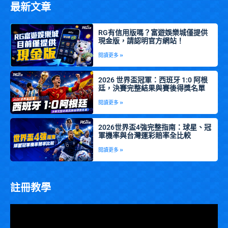
最新文章
RG有信用版嗎？富遊娛樂城僅提供
現金版，請認明官方網站！
閱讀更多 »
2026 世界盃冠軍：西班牙 1:0 阿根
廷，決賽完整結果與賽後得獎名單
閱讀更多 »
2026世界盃4強完整指南：球星、冠
軍機率與台灣運彩賠率全比較
閱讀更多 »
註冊教學