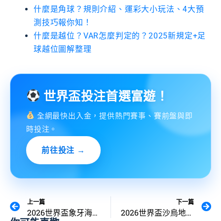
什麼是角球？規則介紹、運彩大小玩法、4大預
測技巧報你知！
什麼是越位？VAR怎麼判定的？2025新規定+足
球越位圖解整理
世界盃投注首選富遊！
全網最快出入金，提供熱門賽事、賽前盤與即
時投注。
前往投注 →
上一頁
下
上一篇
下一篇
2026世界盃象牙海岸 vs 厄瓜多比分預測：非洲速度對南美鐵壁，誰能勝出？
2026世界盃沙烏地阿拉伯 vs 烏拉圭比分預測：誰能撐過H組首戰？