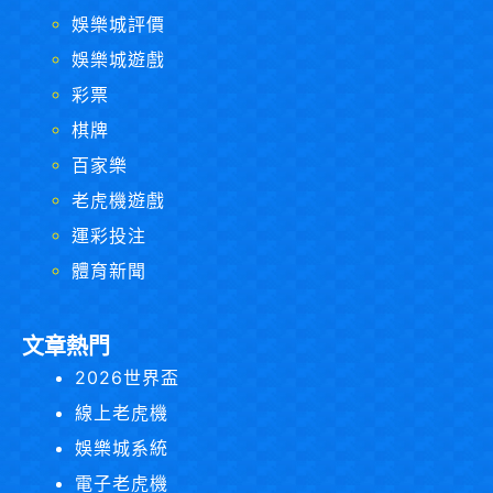
娛樂城評價
娛樂城遊戲
彩票
棋牌
百家樂
老虎機遊戲
運彩投注
體育新聞
文章熱門
2026世界盃
線上老虎機
娛樂城系統
電子老虎機