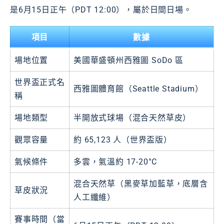
是6月15日正午（PDT 12:00），屬於日間日場。
項目
數據
場地位置
美國華盛頓州西雅圖 SoDo 區
世界盃正式名
西雅圖體育館（Seattle Stadium）
稱
場地類型
半開放式球場（混合天然草皮）
觀眾容量
約 65,123 人（世界盃版）
氣候條件
多雲，氣溫約 17-20°C
混合天然草（黑麥草加藍草，底層含
草皮狀況
人工纖維）
賽事時間（當