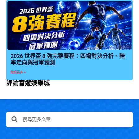
2026 世界盃 8 強完整賽程：四場對決分析、賠
率走向與冠軍預測
閱讀更多 »
評論富遊娛樂城
搜
搜
尋
尋