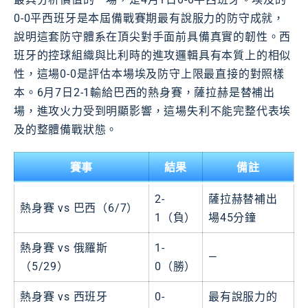
0-0平西班牙是本屆備戰賽期最有說服力的防守成就，
說明這套防守體系在頂尖對手面前具備真實的韌性。西
班牙的控球組織與比利時的進攻邏輯具有本質上的相似
性，這場0-0是評估本場埃及防守上限最直接的對照樣
本。6月7日2-1輸給巴西的熱身賽，薩拉赫是替補出
場，進攻火力受到明顯影響，這場失利不能完整代表埃
及的整體備戰狀態。
賽事
結果
備註
2-
薩拉赫替補出
熱身賽 vs 巴西（6/7）
1（負）
場45分鐘
熱身賽 vs 俄羅斯
1-
—
（5/29）
0（勝）
熱身賽 vs 西班牙
0-
最有說服力的