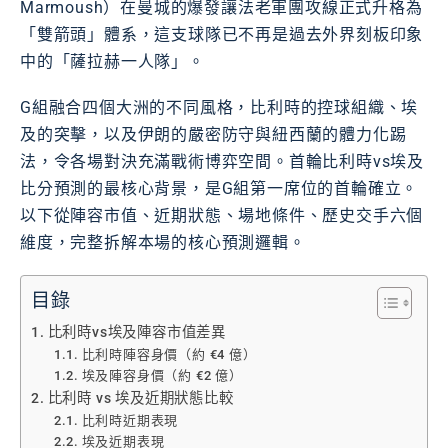
Marmoush）在曼城的爆發讓法老軍團攻線正式升格為
「雙箭頭」體系，這支球隊已不再是過去外界刻板印象
中的「薩拉赫一人隊」。
G組融合四個大洲的不同風格，比利時的控球組織、埃
及的突擊，以及伊朗的嚴密防守與紐西蘭的體力化踢
法，令各場對決充滿戰術博弈空間。首輪比利時vs埃及
比分預測的最核心背景，是G組第一席位的首輪確立。
以下從陣容市值、近期狀態、場地條件、歷史交手六個
維度，完整拆解本場的核心預測邏輯。
目錄
比利時vs埃及陣容市值差異
比利時陣容身價（約 €4 億）
埃及陣容身價（約 €2 億）
比利時 vs 埃及近期狀態比較
比利時近期表現
埃及近期表現