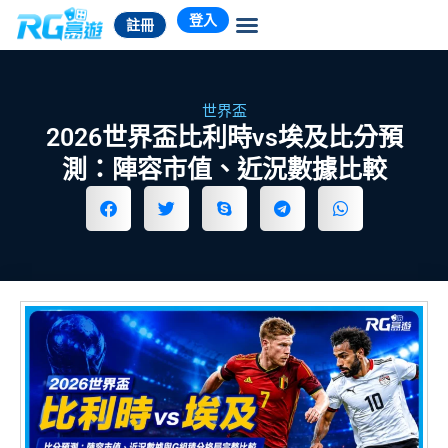
跳
登入
註冊
至
主
要
內
世界盃
容
2026世界盃比利時vs埃及比分預
測：陣容市值、近況數據比較