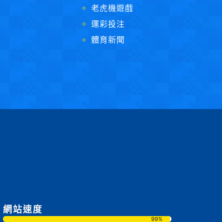
老虎機遊戲
運彩投注
體育新聞
網站速度
99%