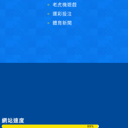
老虎機遊戲
運彩投注
體育新聞
網站速度
99%