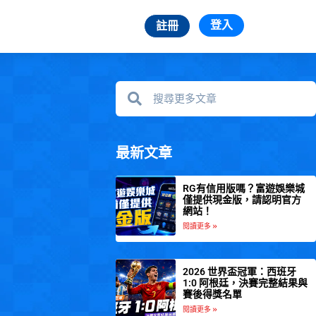
登入
註冊
搜
搜
尋
尋
最新文章
RG有信用版嗎？富遊娛樂城
僅提供現金版，請認明官方
網站！
閱讀更多 »
2026 世界盃冠軍：西班牙
1:0 阿根廷，決賽完整結果與
賽後得獎名單
閱讀更多 »