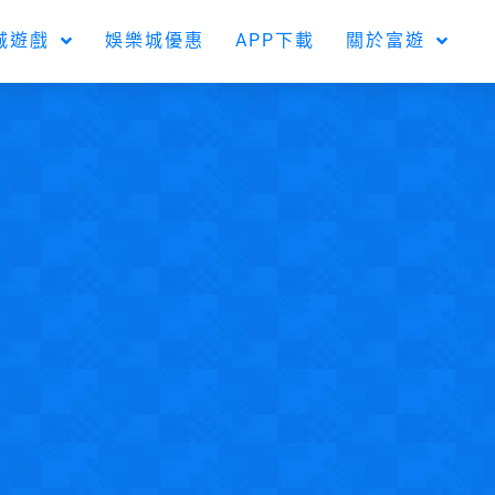
城遊戲
娛樂城優惠
APP下載
關於富遊