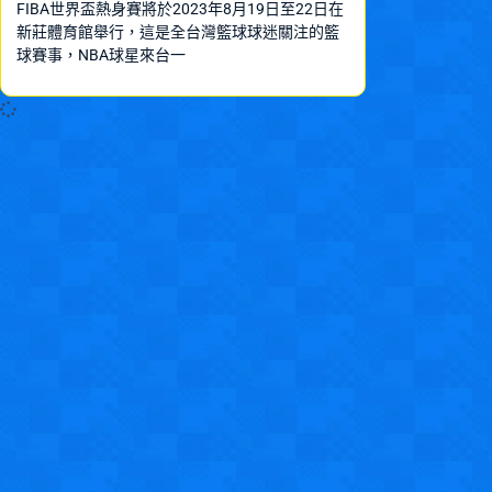
FIBA世界盃熱身賽將於2023年8月19日至22日在
新莊體育館舉行，這是全台灣籃球球迷關注的籃
球賽事，NBA球星來台一