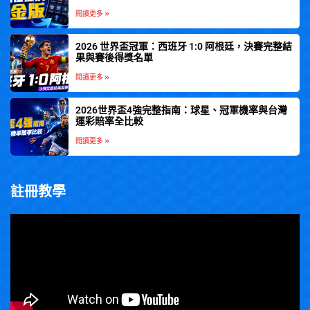
閱讀更多 »
2026 世界盃冠軍：西班牙 1:0 阿根廷，決賽完整結
果與賽後得獎名單
閱讀更多 »
2026世界盃4強完整指南：球星、冠軍機率與台灣
運彩賠率全比較
閱讀更多 »
註冊教學