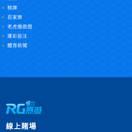
棋牌
百家樂
老虎機遊戲
運彩投注
體育新聞
線上賭場