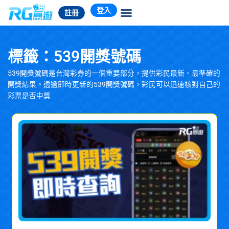
跳
登入
註冊
至
主
要
內
標籤：539開獎號碼
容
539開獎號碼是台灣彩券的一個重要部分，提供彩民最新、最準確的
開獎結果。透過即時更新的539開獎號碼，彩民可以迅速核對自己的
彩票是否中獎