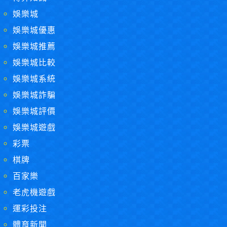
娛樂城
娛樂城優惠
娛樂城推薦
娛樂城比較
娛樂城系統
娛樂城詐騙
娛樂城評價
娛樂城遊戲
彩票
棋牌
百家樂
老虎機遊戲
運彩投注
體育新聞