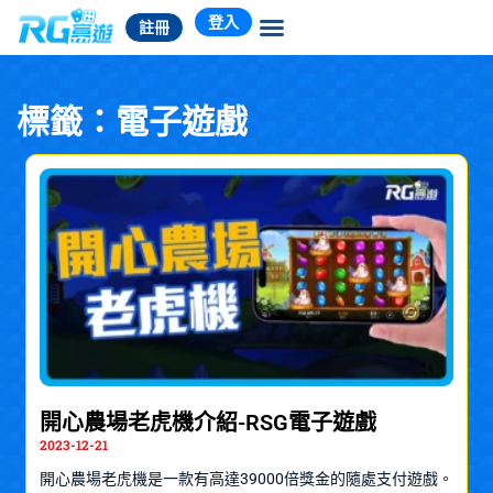
跳
登入
註冊
至
主
要
內
標籤：電子遊戲
容
開心農場老虎機介紹-RSG電子遊戲
2023-12-21
開心農場老虎機是一款有高達39000倍獎金的隨處支付遊戲。