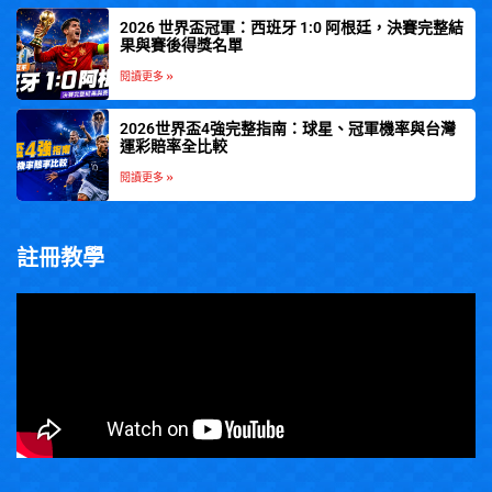
2026 世界盃冠軍：西班牙 1:0 阿根廷，決賽完整結
果與賽後得獎名單
閱讀更多 »
2026世界盃4強完整指南：球星、冠軍機率與台灣
運彩賠率全比較
閱讀更多 »
註冊教學