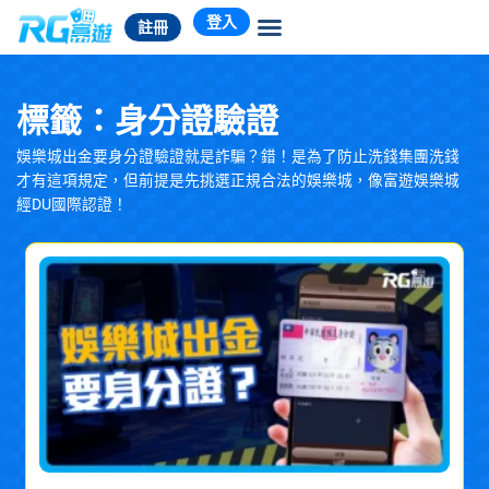
跳
登入
註冊
至
主
要
內
標籤：身分證驗證
容
娛樂城出金要身分證驗證就是詐騙？錯！是為了防止洗錢集團洗錢
才有這項規定，但前提是先挑選正規合法的娛樂城，像富遊娛樂城
經DU國際認證！