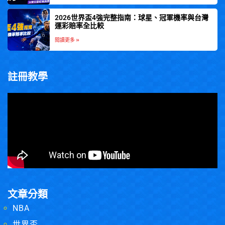
2026世界盃4強完整指南：球星、冠軍機率與台灣
運彩賠率全比較
閱讀更多 »
註冊教學
文章分類
NBA
世界盃