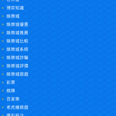
博弈知識
娛樂城
娛樂城優惠
娛樂城推薦
娛樂城比較
娛樂城系統
娛樂城詐騙
娛樂城評價
娛樂城遊戲
彩票
棋牌
百家樂
老虎機遊戲
運彩投注