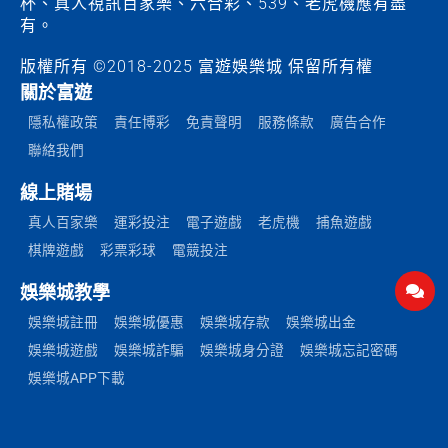
o
g
b
e
r
杯、真人視訊百家樂、六合彩、539、老虎機應有盡
o
r
e
r
a
有。
k
a
m
版權所有 ©2018-2025 富遊娛樂城 保留所有權
-
m
關於富遊
f
隱私權政策
責任博彩
免責聲明
服務條款
廣告合作
聯絡我們
線上賭場
真人百家樂
運彩投注
電子遊戲
老虎機
捕魚遊戲
棋牌遊戲
彩票彩球
電競投注
娛樂城教學
娛樂城註冊
娛樂城優惠
娛樂城存款
娛樂城出金
娛樂城遊戲
娛樂城詐騙
娛樂城身分證
娛樂城忘記密碼
娛樂城APP下載