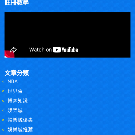
註冊教學
文章分類
NBA
世界盃
博弈知識
娛樂城
娛樂城優惠
娛樂城推薦