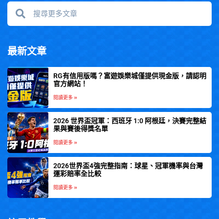
搜
搜
尋
尋
最新文章
RG有信用版嗎？富遊娛樂城僅提供現金版，請認明
官方網站！
閱讀更多 »
2026 世界盃冠軍：西班牙 1:0 阿根廷，決賽完整結
果與賽後得獎名單
閱讀更多 »
2026世界盃4強完整指南：球星、冠軍機率與台灣
運彩賠率全比較
閱讀更多 »