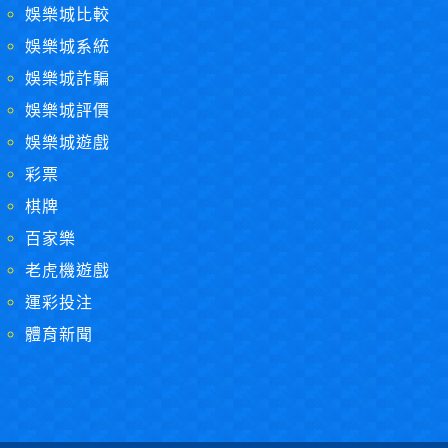
娛樂城比較
娛樂城系統
娛樂城詐騙
娛樂城評價
娛樂城遊戲
彩票
棋牌
百家樂
老虎機遊戲
運彩投注
體育新聞