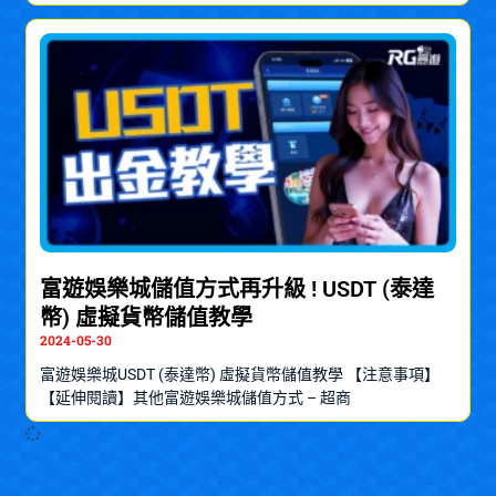
富遊娛樂城儲值方式再升級 ! USDT (泰達
幣) 虛擬貨幣儲值教學
2024-05-30
富遊娛樂城USDT (泰達幣) 虛擬貨幣儲值教學 【注意事項】
【延伸閱讀】其他富遊娛樂城儲值方式 – 超商