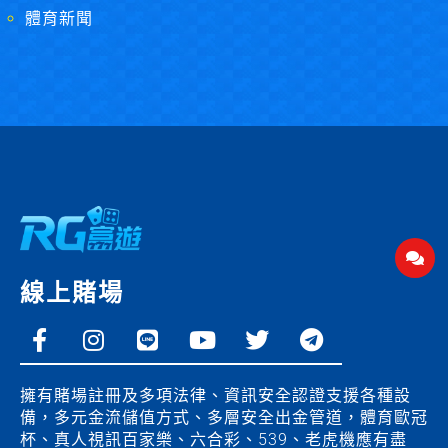
體育新聞
線上賭場
F
I
L
Y
T
T
a
n
i
o
w
e
c
s
n
u
i
l
e
t
e
t
t
e
擁有賭場註冊及多項法律、資訊安全認證支援各種設
b
a
u
t
g
備，多元金流儲值方式、多層安全出金管道，體育歐冠
o
g
b
e
r
杯、真人視訊百家樂、六合彩、539、老虎機應有盡