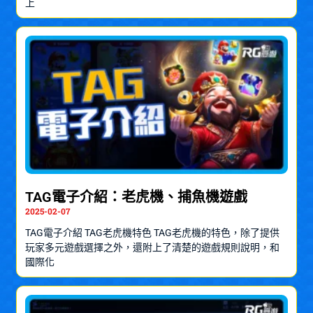
上
TAG電子介紹：老虎機、捕魚機遊戲
2025-02-07
TAG電子介紹 TAG老虎機特色 TAG老虎機的特色，除了提供
玩家多元遊戲選擇之外，還附上了清楚的遊戲規則說明，和
國際化