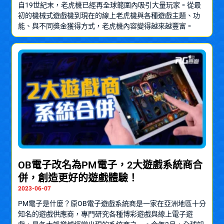
自19世紀末，老虎機已經再全球範圍內吸引大量玩家。從最
初的機械式遊戲機到現在的線上老虎機與各種遊戲主題、功
能、與不同獎金獲得方式，老虎機內容變得越來越豐富。
OB電子改名為PM電子，2大遊戲系統商合
併，創造更好的遊戲體驗！
2023-06-07
PM電子是什麼？原OB電子遊戲系統商是一家在亞洲地區十分
知名的遊戲供應商，專門研究各種博彩遊戲與線上電子遊