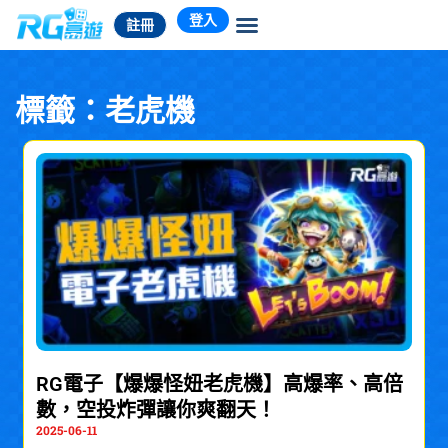
跳
登入
註冊
至
主
要
內
標籤：老虎機
容
RG電子【爆爆怪妞老虎機】高爆率、高倍
數，空投炸彈讓你爽翻天！
2025-06-11