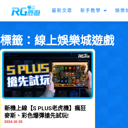
跳
至
最新文章
新手教學
娛樂
主
要
內
標籤：線上娛樂城遊戲
容
新機上線【S PLUS老虎機】瘋狂
麥斯、彩色爆彈搶先試玩!
2024-10-25