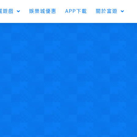
城遊戲
娛樂城優惠
APP下載
關於富遊