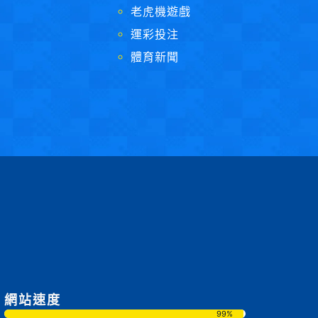
老虎機遊戲
運彩投注
體育新聞
網站速度
99%