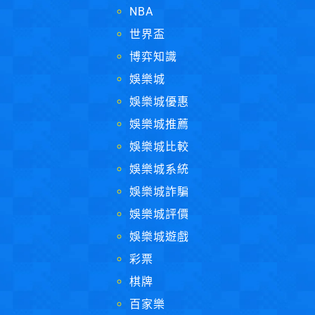
NBA
世界盃
博弈知識
娛樂城
娛樂城優惠
娛樂城推薦
娛樂城比較
娛樂城系統
娛樂城詐騙
娛樂城評價
娛樂城遊戲
彩票
棋牌
百家樂