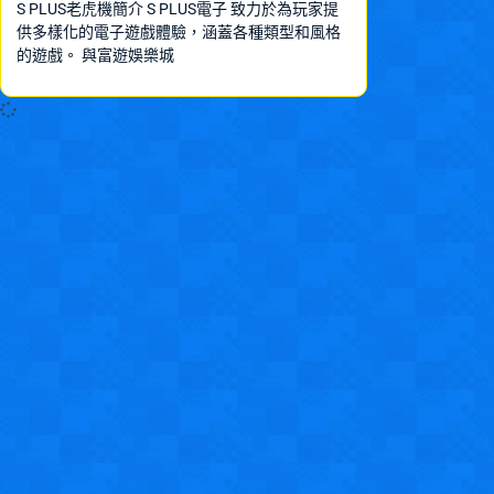
S PLUS老虎機簡介 S PLUS電子 致力於為玩家提
供多樣化的電子遊戲體驗，涵蓋各種類型和風格
的遊戲。 與富遊娛樂城