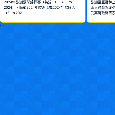
2024年歐洲足球錦標賽（英語：UEFA Euro
歐洲盃直播線上
2024），簡稱2024年歐洲盃或2024年歐國盃
兩大體育系統
（Euro 202
受高清歐洲國