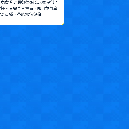
免費看 富遊娛樂城為玩家提供了
選擇。只需登入會員，即可免費享
家盃直播，帶給您無與倫