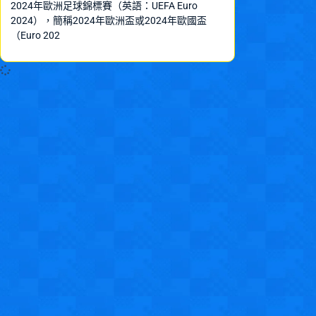
2024年歐洲足球錦標賽（英語：UEFA Euro
2024），簡稱2024年歐洲盃或2024年歐國盃
（Euro 202