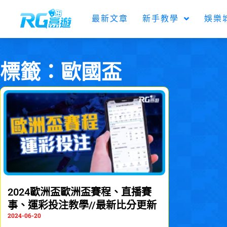
跳
至
最新文章
新手教學
娛樂
主
要
內
標籤：歐國盃
容
2024歐洲盃歐洲盃賽程、直播賽
事、運彩投注教學//最新比分更新
2024-06-20