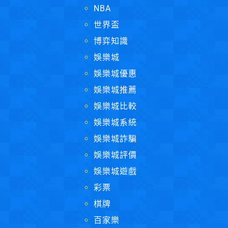
NBA
世界盃
博弈知識
娛樂城
娛樂城優惠
娛樂城推薦
娛樂城比較
娛樂城系統
娛樂城詐騙
娛樂城評價
娛樂城遊戲
彩票
棋牌
百家樂