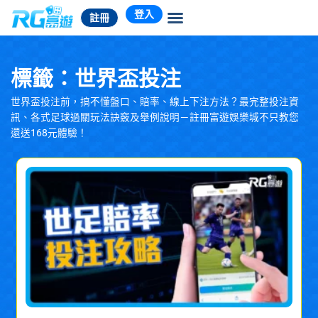
跳
登入
註冊
至
主
要
內
標籤：世界盃投注
容
世界盃投注前，搞不懂盤口、賠率、線上下注方法？最完整投注資
訊、各式足球過關玩法訣竅及舉例說明－註冊富遊娛樂城不只教您
還送168元體驗！