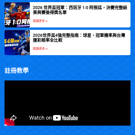
2026 世界盃冠軍：西班牙 1:0 阿根廷，決賽完整結
果與賽後得獎名單
閱讀更多 »
2026世界盃4強完整指南：球星、冠軍機率與台灣
運彩賠率全比較
閱讀更多 »
註冊教學